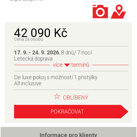
42 090 Kč
Cena za osobu
17. 9. - 24. 9. 2026
, 8 dnů/ 7 nocí
Letecká doprava
více
termínů
De luxe pokoj s možností 1 přistýlky
All inclusive
OBLÍBENÝ
POKRAČOVAT
Informace pro klienty