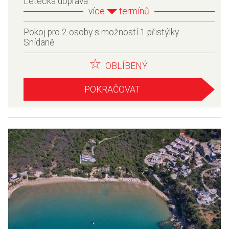
Letecká doprava
více
termínů
Pokoj pro 2 osoby s možností 1 přistýlky
Snídaně
OBLÍBENÝ
POKRAČOVAT