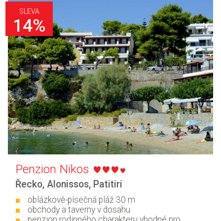
SLEVA
14%
Penzion Nikos
Řecko
,
Alonissos
,
Patitiri
oblázkově-písečná pláž 30 m
obchody a taverny v dosahu
penzion rodinného charakteru vhodné pro