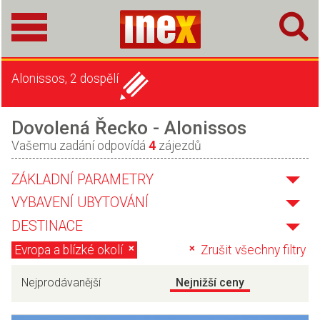
Alonissos, 2 dospělí
Dovolená Řecko - Alonissos
Vašemu zadání odpovídá
4
zájezdů
ZÁKLADNÍ PARAMETRY
VYBAVENÍ UBYTOVÁNÍ
DESTINACE
Evropa a blízké okolí
Zrušit všechny filtry
Nejprodávanější
Nejnižší ceny