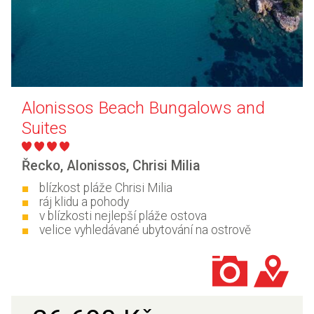
Alonissos Beach Bungalows and
Suites
Řecko
,
Alonissos
,
Chrisi Milia
blízkost pláže Chrisi Milia
ráj klidu a pohody
v blízkosti nejlepší pláže ostova
velice vyhledávané ubytování na ostrově