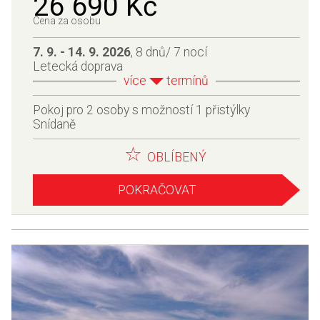
26 690 Kč
Cena za osobu
7. 9. - 14. 9. 2026
, 8 dnů/ 7 nocí
Letecká doprava
více
termínů
Pokoj pro 2 osoby s možností 1 přistýlky
Snídaně
OBLÍBENÝ
POKRAČOVAT