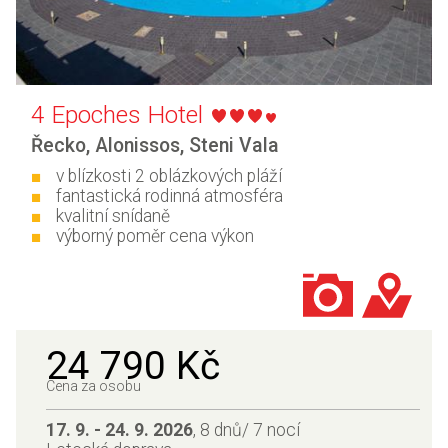
4 Epoches Hotel
Řecko
,
Alonissos
,
Steni Vala
v blízkosti 2 oblázkových pláží
fantastická rodinná atmosféra
kvalitní snídaně
výborný poměr cena výkon
24 790 Kč
Cena za osobu
17. 9. - 24. 9. 2026
, 8 dnů/ 7 nocí