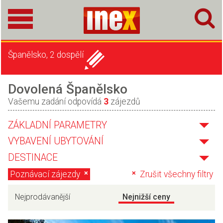
Španělsko, 2 dospělí
Dovolená Španělsko
Vašemu zadání odpovídá
3
zájezdů
ZÁKLADNÍ PARAMETRY
VYBAVENÍ UBYTOVÁNÍ
DESTINACE
Poznávací zájezdy
Zrušit všechny filtry
Nejprodávanější
Nejnižší ceny