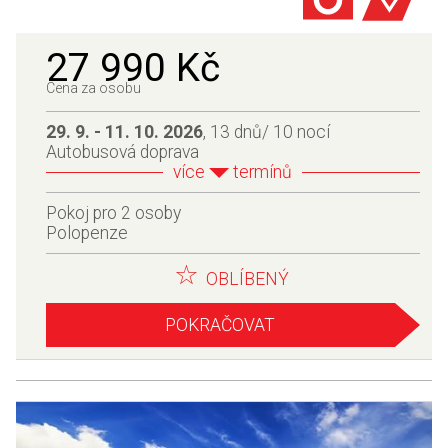
27 990 Kč
Cena za osobu
29. 9. - 11. 10. 2026
, 13 dnů/ 10 nocí
Autobusová doprava
více
termínů
Pokoj pro 2 osoby
Polopenze
OBLÍBENÝ
POKRAČOVAT