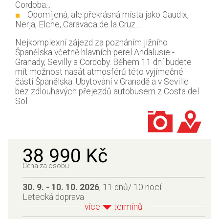
Cordoba....
Opomíjená, ale překrásná místa jako Gaudix,
Nerja, Elche, Caravaca de la Cruz....
Nejkomplexní zájezd za poznáním jižního
Španělska včetně hlavních perel Andalusie -
Granady, Sevilly a Cordoby. Během 11 dní budete
mít možnost nasát atmosférů této vyjímečné
části Španělska. Ubytování v Granadě a v Seville
bez zdlouhavých přejezdů autobusem z Costa del
Sol.
38 990 Kč
Cena za osobu
30. 9. - 10. 10. 2026
, 11 dnů/ 10 nocí
Letecká doprava
více
termínů