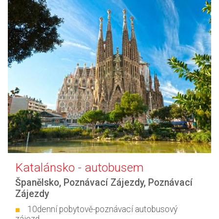
Katalánsko - autobusem
Španělsko
,
Poznávací Zájezdy
,
Poznávací
Zájezdy
10denní pobytově-poznávací autobusový
zájezd