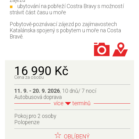
ubytování na pobřeží Costra Bravy s možností
strávit část času u moře
Pobytově-poznávací zájezd po zajímavostech
Katalánska spojený s pobytem u moře na Costa
Bravě.
16 990 Kč
Cena za osobu
11. 9. - 20. 9. 2026
, 10 dnů/ 7 nocí
Autobusová doprava
více
termínů
Pokoj pro 2 osoby
Polopenze
OBLÍBENÝ