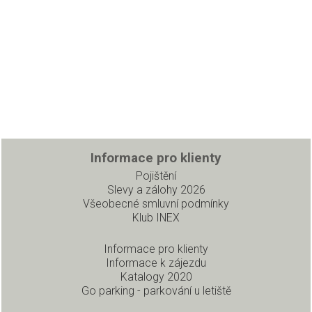
Informace pro klienty
Pojištění
Slevy a zálohy 2026
Všeobecné smluvní podmínky
Klub INEX
Informace pro klienty
Informace k zájezdu
Katalogy 2020
Go parking - parkování u letiště