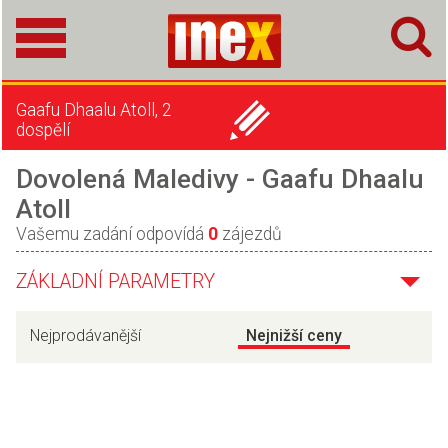
Gaafu Dhaalu Atoll, 2
dospělí
Dovolená Maledivy - Gaafu Dhaalu
Atoll
Vašemu zadání odpovídá
0
zájezdů
ZÁKLADNÍ PARAMETRY
Nejprodávanější
Nejnižší ceny