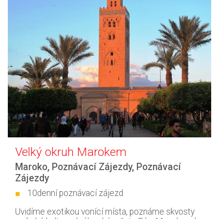
Velký okruh Marokem
Maroko
,
Poznávací Zájezdy
,
Poznávací
Zájezdy
10denní poznávací zájezd
Uvidíme exotikou vonící místa, poznáme skvosty