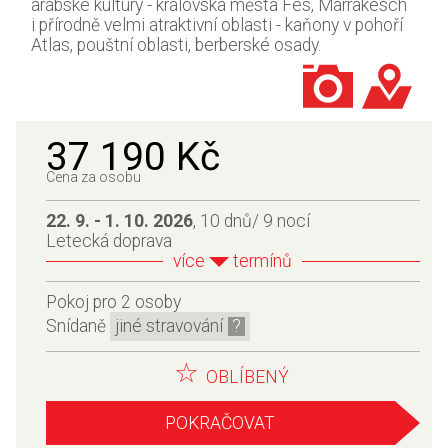
arabské kultury - královská města Fés, Marrakesch
i přírodně velmi atraktivní oblasti - kaňony v pohoří
Atlas, pouštní oblasti, berberské osady.
37 190 Kč
Cena za osobu
22. 9. - 1. 10. 2026
, 10 dnů/ 9 nocí
Letecká doprava
více
termínů
Pokoj pro 2 osoby
Snídaně
jiné stravování
OBLÍBENÝ
POKRAČOVAT