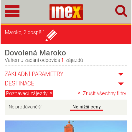
Maroko, 2 dospělí
Dovolená Maroko
Vašemu zadání odpovídá
1
zájezdů
ZÁKLADNÍ PARAMETRY
DESTINACE
Poznávací zájezdy
Zrušit všechny filtry
Nejprodávanější
Nejnižší ceny