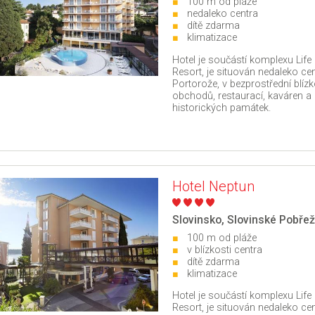
100 m od pláže
nedaleko centra
dítě zdarma
klimatizace
Hotel je součástí komplexu Life
Resort, je situován nedaleko ce
Portorože, v bezprostřední blízk
obchodů, restaurací, kaváren a
historických památek.
Hotel Neptun
Slovinsko
,
Slovinské Pobřež
100 m od pláže
v blízkosti centra
dítě zdarma
klimatizace
Hotel je součástí komplexu Life
Resort, je situován nedaleko ce