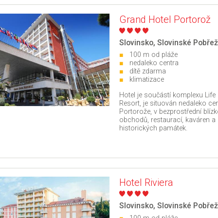
Grand Hotel Portorož
Slovinsko
,
Slovinské Pobřež
100 m od pláže
nedaleko centra
dítě zdarma
klimatizace
Hotel je součástí komplexu Life
Resort, je situován nedaleko ce
Portorože, v bezprostřední blízk
obchodů, restaurací, kaváren a
historických památek.
Hotel Riviera
Slovinsko
,
Slovinské Pobřež