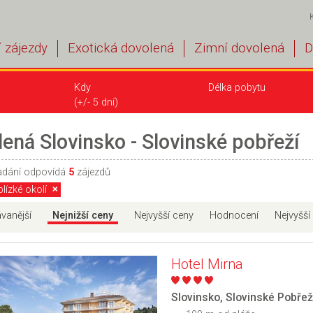
 zájezdy
Exotická dovolená
Zimní dovolená
D
Kdy
Délka pobytu
(+/- 5 dní)
ená Slovinsko - Slovinské pobřeží
adání odpovídá
5
zájezdů
lízké okolí
vanější
Nejnižší ceny
Nejvyšší ceny
Hodnocení
Nejvyšší
Hotel Mirna
Slovinsko
,
Slovinské Pobřež