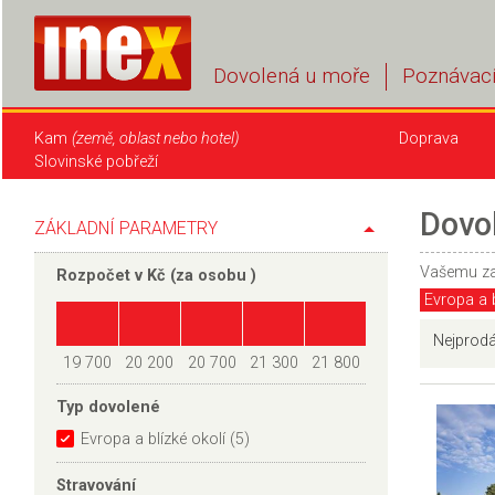
Dovolená u moře
Poznávací
Kam
(země, oblast nebo hotel)
Doprava
Slovinské pobřeží
Dovol
ZÁKLADNÍ PARAMETRY
Vašemu z
Rozpočet v Kč (
za osobu
)
Evropa a b
Nejprodá
19 700
20 200
20 700
21 300
21 800
Typ dovolené
Evropa a blízké okolí (5)
Stravování