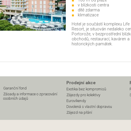
100 m od pláže
v blízkosti centra
dítě zdarma
klimatizace
Hotel je součástí komplexu Life
Resort, je situován nedaleko ce
Portorože, v bezprostřední blízk
obchodů, restaurací, kaváren a
historických památek.
Prodejní akce
Garanční fond
Exotika bez kompromisů
Zásady a informace o zpracování
Zájezdy pro kolektivy
osobních údajů
Eurovíkendy
Dovolená s vlastní dopravou
Zájezd na přání