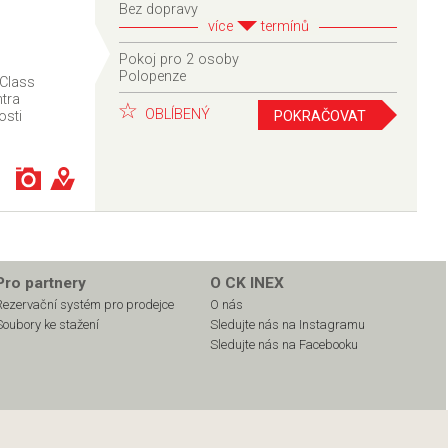
Bez dopravy
více
termínů
Pokoj pro 2 osoby
Polopenze
 Class
ntra
OBLÍBENÝ
POKRAČOVAT
osti
Pro partnery
O CK INEX
Rezervační systém pro prodejce
O nás
Soubory ke stažení
Sledujte nás na Instagramu
Sledujte nás na Facebooku