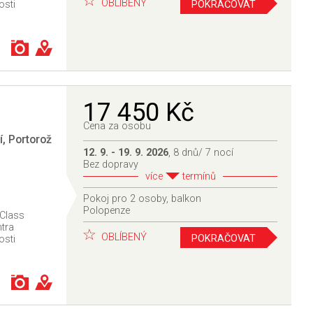
OBLÍBENÝ
POKRAČOVAT
osti
17 450 Kč
Cena za osobu
í
,
Portorož
12. 9. - 19. 9. 2026
, 8 dnů/ 7 nocí
Bez dopravy
více
termínů
Pokoj pro 2 osoby, balkon
Polopenze
 Class
ntra
OBLÍBENÝ
POKRAČOVAT
osti