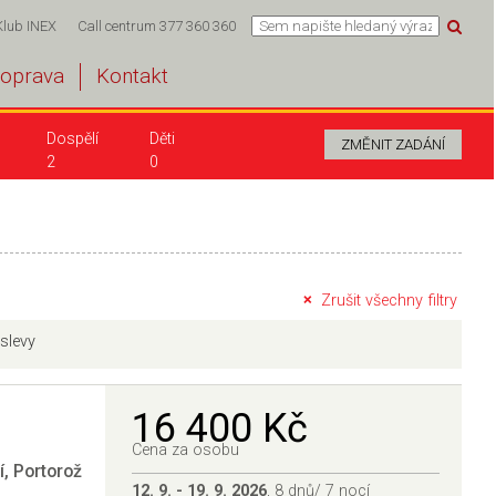
Klub INEX
Call centrum 377 360 360
oprava
Kontakt
Dospělí
Děti
2
0
Zrušit všechny filtry
 slevy
16 400 Kč
Cena za osobu
í
,
Portorož
12. 9. - 19. 9. 2026
, 8 dnů/ 7 nocí