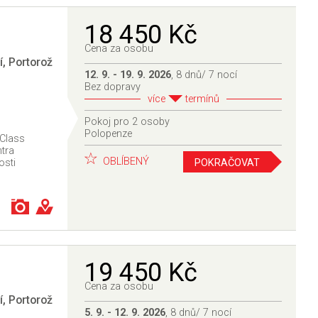
18 450 Kč
Cena za osobu
í
,
Portorož
12. 9. - 19. 9. 2026
, 8 dnů/ 7 nocí
Bez dopravy
více
termínů
Pokoj pro 2 osoby
Polopenze
 Class
ntra
OBLÍBENÝ
POKRAČOVAT
osti
19 450 Kč
Cena za osobu
í
,
Portorož
5. 9. - 12. 9. 2026
, 8 dnů/ 7 nocí