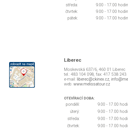
středa:
9.00 - 17.00 hodi
čtvrtek:
9.00 - 17.00 hodi
pátek:
9.00 - 17.00 hodi
Liberec
Moskevská 637/6, 460 01 Liberec
tel.: 483 104 098, fax: 417 538 243
e-mail:
liberec@ckinex.cz
,
info@mel
web:
www.melissatour.cz
OTEVÍRACÍ DOBA:
pondělí:
9.00 - 17.00 hod
úterý:
9.00 - 17.00 hod
středa:
9.00 - 17.00 hod
čtvrtek:
9.00 - 17.00 hod