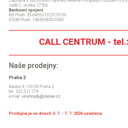
Zapsána v obchodním rejstříku vedeném Krajským soudem v Plzn
oddíl C, vložka 17356
Bankovní spojení:
KB Plzeň: 35-6455010237/0100
ČSOB Plzeň: 196355830/0300
CALL CENTRUM - tel.
Naše prodejny:
Praha 2
Italská 9, 120 00 Praha 2
tel.: 222 521 774
e-mail:
vinohrady@ckinex.cz
Prodejna je ve dnech
3. 7. - 7. 7. 2026 uzavřena