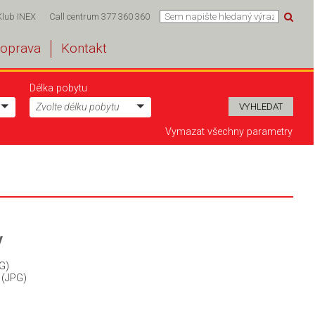
Klub INEX
Call centrum 377 360 360
oprava
Kontakt
Délka pobytu
Zvolte délku pobytu
Vymazat všechny parametry
y
G)
 (JPG)