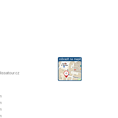
n
n
n
issatour.cz
in
in
in
in