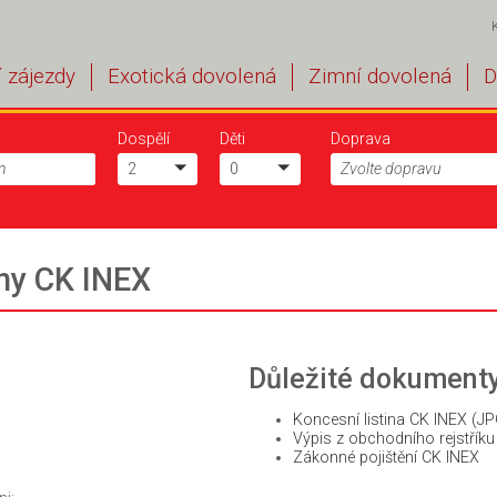
 zájezdy
Exotická dovolená
Zimní dovolená
D
Dospělí
Děti
Doprava
2
0
Zvolte dopravu
jny CK INEX
Důležité dokument
Koncesní listina CK INEX (JP
Výpis z obchodního rejstříku
Zákonné pojištění CK INEX