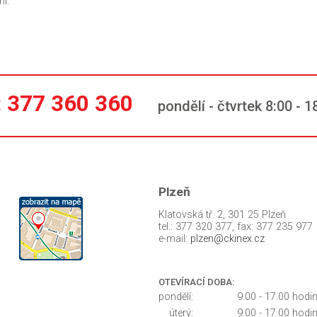
i:
: 377 360 360
pondělí - čtvrtek 8:00 - 18:
Plzeň
Klatovská tř. 2, 301 25 Plzeň
tel.: 377 320 377, fax: 377 235 977
e-mail:
plzen@ckinex.cz
OTEVÍRACÍ DOBA:
pondělí:
9.00 - 17.00 hodi
úterý:
9.00 - 17.00 hodi