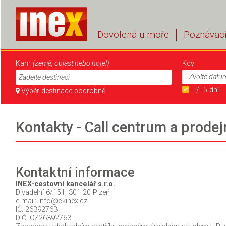
Dovolená u moře
Poznávací
Kam
(země, oblast nebo hotel)
Kdy
Zadejte destinaci
+/- 5 dní
Výběr destinace podrobně
Kontakty - Call centrum a prode
Kontaktní informace
INEX-cestovní kancelář s.r.o.
Divadelní 6/151, 301 20 Plzeň
e-mail: info@ckinex.cz
IČ: 26392763
DIČ: CZ26392763