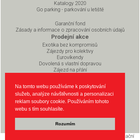
Katalogy 2020
Go parking - parkování u letiště
Garanční fond
Zásady a informace o zpracování osobních údajů
Prodejní akce
Exotika bez kompromisů
Zájezdy pro kolektivy
Eurovíkendy
Dovolená s vlastní dopravou
Zájezd na přání
Pro partnery
Rezervační systém pro prodejce
Na tomto webu používáme k poskytování
Soubory ke stažení
služeb, analýze návštěvnosti a personalizaci
O CK INEX
reklam soubory cookie. Používáním tohoto
O nás
webu s tím souhlasíte.
Sledujte nás na Instagramu
Sledujte nás na Facebooku
Rozumím
Copyright © CK INEX 2026, realizace Pear s.r.o
Rezervační