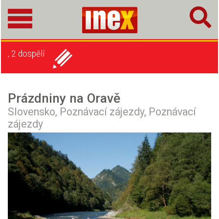
, 2 dospělí
Prázdniny na Oravě
Slovensko,
Poznávací zájezdy,
Poznávací
zájezdy