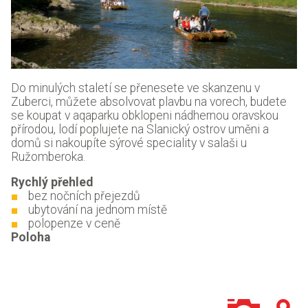
Do minulých staletí se přenesete ve skanzenu v
Zuberci, můžete absolvovat plavbu na vorech, budete
se koupat v aqaparku obklopeni nádhernou oravskou
přírodou, lodí poplujete na Slanický ostrov uměni a
domů si nakoupíte sýrové speciality v salaši u
Ružomberoka.
Rychlý přehled
bez nočních přejezdů
ubytování na jednom místě
polopenze v ceně
Poloha