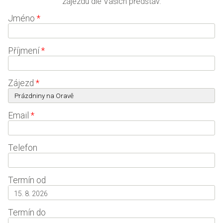
zájezdu dle Vašich představ.
Jméno
*
Příjmení
*
Zájezd
*
Email
*
Telefon
Termín od
Termín do