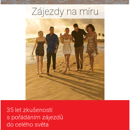
Zájezdy na míru
35 let zkušeností
s pořádáním zájezdů
do celého světa