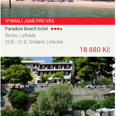
VYBRALI JSME PRO VÁS
Paradise Beach hotel
Řecko, Lefkáda
20.8. - 31.8., Snídaně, Letecká
18 880 Kč