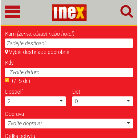
Kam
(země, oblast nebo hotel)
Zadejte destinaci
Výběr destinace podrobně
Kdy
+/- 5 dní
Dospělí
Děti
2
0
Doprava
Zvolte dopravu
Délka pobytu