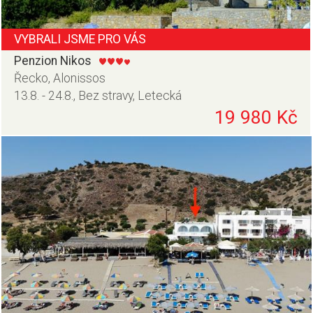
VYBRALI JSME PRO VÁS
Penzion Nikos
Řecko, Alonissos
13.8. - 24.8., Bez stravy, Letecká
19 980 Kč