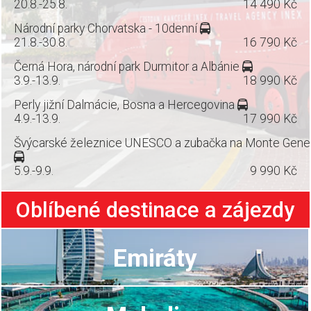
20.8.-25.8.
14 490 Kč
Národní parky Chorvatska - 10denní
21.8.-30.8.
16 790 Kč
Černá Hora, národní park Durmitor a Albánie
3.9.-13.9.
18 990 Kč
Perly jižní Dalmácie, Bosna a Hercegovina
4.9.-13.9.
17 990 Kč
Švýcarské železnice UNESCO a zubačka na Monte Gene
5.9.-9.9.
9 990 Kč
Oblíbené destinace a zájezdy
Emiráty