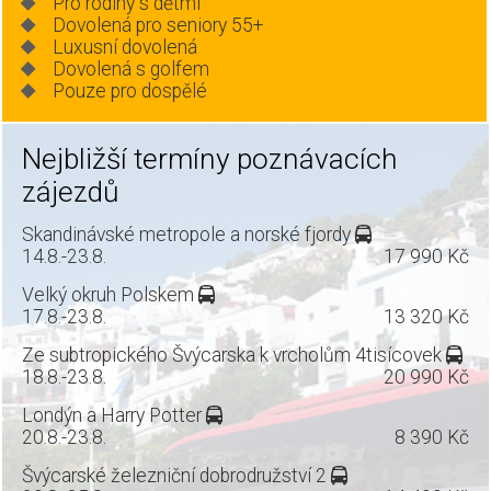
Pro rodiny s dětmi
Dovolená pro seniory 55+
Luxusní dovolená
Dovolená s golfem
Pouze pro dospělé
Nejbližší termíny poznávacích
zájezdů
Skandinávské metropole a norské fjordy
14.8.-23.8.
17 990 Kč
Velký okruh Polskem
17.8.-23.8.
13 320 Kč
Ze subtropického Švýcarska k vrcholům 4tisícovek
18.8.-23.8.
20 990 Kč
Londýn a Harry Potter
20.8.-23.8.
8 390 Kč
Švýcarské železniční dobrodružství 2