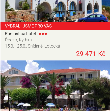
VYBRALI JSME PRO VÁS
Romantica hotel
Řecko, Kythira
15.8. - 25.8., Snídaně, Letecká
29 471 Kč