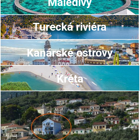
Maledivy
Turecká riviéra
Kanárské ostrovy
Kréta