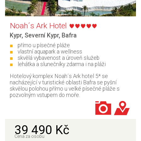
Noah´s Ark Hotel
Kypr
,
Severní Kypr
,
Bafra
přímo u písečné pláže
vlastní aquapark a wellness
skvělá vybavenost a úroveň služeb
lehátka a slunečníky zdarma i na pláži
Hotelový komplex Noah´s Ark hotel 5* se
nacházející v turistické oblasti Bafra se pyšní
skvělou polohou přímo u velké písečné pláže s
pozvolným vstupem do moře.
39 490 Kč
Cena za osobu