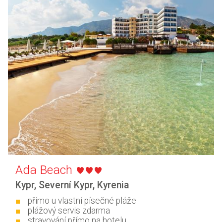
Ada Beach
Kypr
,
Severní Kypr
,
Kyrenia
přímo u vlastní písečné pláže
plážový servis zdarma
stravování přímo na hotelu