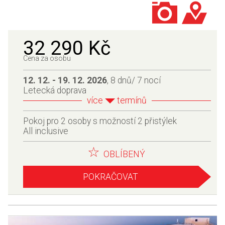
32 290 Kč
Cena za osobu
12. 12. - 19. 12. 2026
, 8 dnů/ 7 nocí
Letecká doprava
více
termínů
Pokoj pro 2 osoby s možností 2 přistýlek
All inclusive
OBLÍBENÝ
POKRAČOVAT