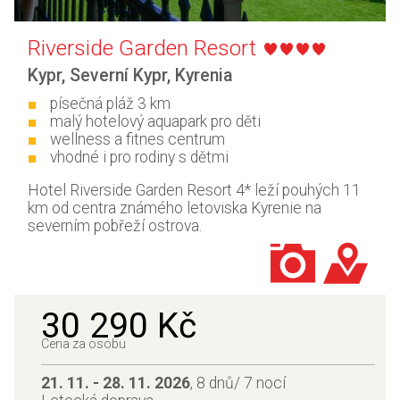
Riverside Garden Resort
Kypr
,
Severní Kypr
,
Kyrenia
písečná pláž 3 km
malý hotelový aquapark pro děti
wellness a fitnes centrum
vhodné i pro rodiny s dětmi
Hotel Riverside Garden Resort 4* leží pouhých 11
km od centra známého letoviska Kyrenie na
severním pobřeží ostrova.
30 290 Kč
Cena za osobu
21. 11. - 28. 11. 2026
, 8 dnů/ 7 nocí