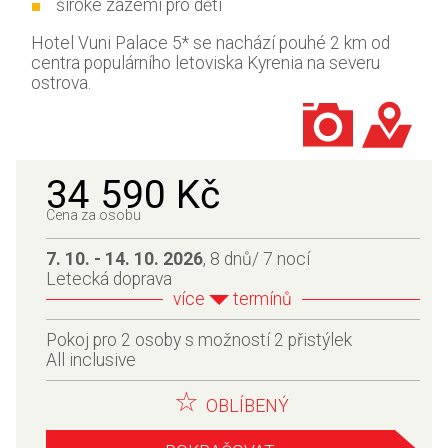
široké zázemí pro děti
Hotel Vuni Palace 5* se nachází pouhé 2 km od
centra populárního letoviska Kyrenia na severu
ostrova.
34 590 Kč
Cena za osobu
7. 10. - 14. 10. 2026
, 8 dnů/ 7 nocí
Letecká doprava
více
termínů
Pokoj pro 2 osoby s možností 2 přistýlek
All inclusive
OBLÍBENÝ