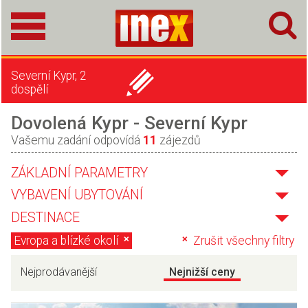
Severní Kypr, 2
dospělí
Dovolená Kypr - Severní Kypr
Vašemu zadání odpovídá
11
zájezdů
ZÁKLADNÍ PARAMETRY
VYBAVENÍ UBYTOVÁNÍ
DESTINACE
Evropa a blízké okolí
Zrušit všechny filtry
Nejprodávanější
Nejnižší ceny