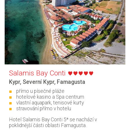
Salamis Bay Conti
Kypr
,
Severní Kypr
,
Famagusta
přímo u písečné pláže
hotelové kasino a Spa centrum
vlastní aquapark, tenisové kurty
stravování přímo v hotelu
Hotel Salamis Bay Conti 5* se nachází v
poklidnější části oblasti Famagusta.