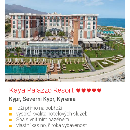
Kaya Palazzo Resort
Kypr
,
Severní Kypr
,
Kyrenia
leží přímo na pobřeží
vysoká kvalita hotelových služeb
Spa s vnitřním bazénem
vlastní kasino, široká vybavenost