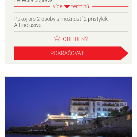
Letecká doprava
více
termínů
Pokoj pro 2 osoby s možností 2 přistýlek
All inclusive
OBLÍBENÝ
POKRAČOVAT