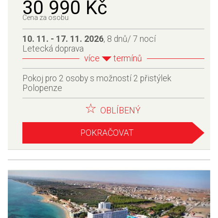
30 990 Kč
Cena za osobu
10. 11. - 17. 11. 2026
, 8 dnů/ 7 nocí
Letecká doprava
více
termínů
Pokoj pro 2 osoby s možností 2 přistýlek
Polopenze
OBLÍBENÝ
POKRAČOVAT